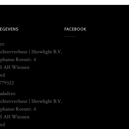
EGEVENS
FACEBOOK
es:
chterverhuur | Showlight B.V.
ephanus Roesstr. 4
5 AH Winssen
nd
779322
aladres:
chterverhuur | Showlight B.V.
ephanus Roesstr. 4
5 AH Winssen
nd