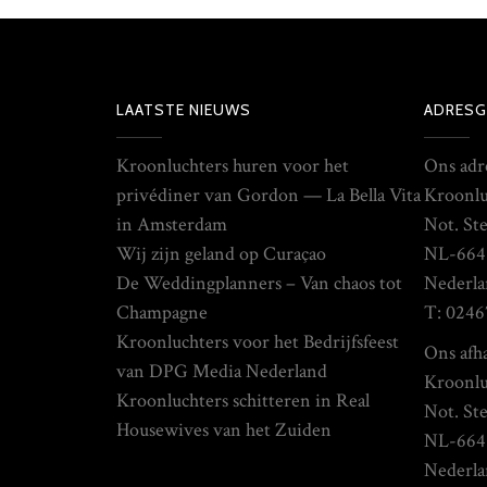
LAATSTE NIEUWS
ADRESG
Kroonluchters huren voor het
Ons adr
privédiner van Gordon — La Bella Vita
Kroonlu
in Amsterdam
Not. St
Wij zijn geland op Curaçao
NL-664
De Weddingplanners – Van chaos tot
Nederla
Champagne
T: 0246
Kroonluchters voor het Bedrijfsfeest
Ons afha
van DPG Media Nederland
Kroonlu
Kroonluchters schitteren in Real
Not. St
Housewives van het Zuiden
NL-664
Nederla