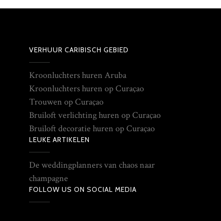
VERHUUR CARIBISCH GEBIED
Kroonluchters huren Aruba
Kroonluchters huren op Curaçao
Trouwen op Curaçao
Bruiloft verlichting huren op Curaçao
Bruiloft decoratie huren op Curaçao
LEUKE ARTIKELEN
De weddingplanners van chaos naar
champagne
FOLLOW US ON SOCIAL MEDIA