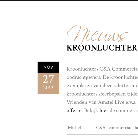
Nieuws
KROONLUCHTERS
NOV
Kroonluchters C&A Commercia
27
opdrachtgevers. De kroonluchter
exemplaren van deze schitterend
2012
kroonluchters sfeerbepalen tijd
Vrienden van Amstel Live e.v.a.
offerte
. Bekijk
hier
de commercia
Michel
C&A
commercial
h