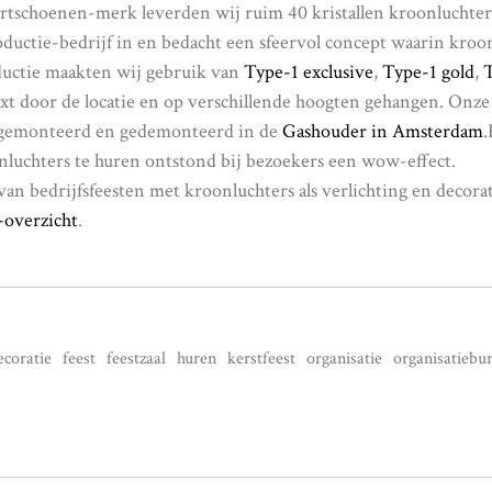
ortschoenen-merk leverden wij ruim 40 kristallen kroonluchter
uctie-bedrijf in en bedacht een sfeervol concept waarin kroo
oductie maakten wij gebruik van
Type-1 exclusive
,
Type-1 gold
,
ixt door de locatie en op verschillende hoogten gehangen. On
s gemonteerd en gedemonteerd in de
Gashouder in Amsterdam
.
onluchters te huren ontstond bij bezoekers een wow-effect.
n bedrijfsfeesten met kroonluchters als verlichting en decora
-overzicht
.
ecoratie
feest
feestzaal
huren
kerstfeest
organisatie
organisatiebu