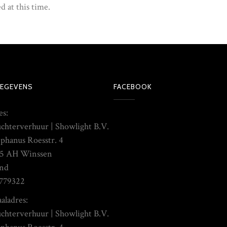
d at this time.
EGEVENS
FACEBOOK
es:
chterverhuur | Showlight B.V.
ephanus Roesstr. 4
5 AH Winssen
nd
779322
aladres:
chterverhuur | Showlight B.V.