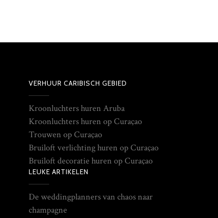
VERHUUR CARIBISCH GEBIED
Kroonluchters huren Aruba
Kroonluchters huren op Curaçao
Trouwen op Curaçao
Bruiloft verlichting huren op Curaçao
Bruiloft decoratie huren op Curaçao
LEUKE ARTIKELEN
De weddingplanners van chaos naar
champagne