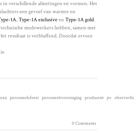
s in verschillende afmetingen en vormen. Het
nluchters een gevoel van warmte en
Type-1A
,
Type-1A exclusive
en
Type-1A gold
.
ze technische medewerkers hebben, samen met
Het resultaat is verbluffend. Doordat ervoor
tie
reau
personeelsfeest
personeelsvereniging
producent
pv
sfeerverli
0 Comments