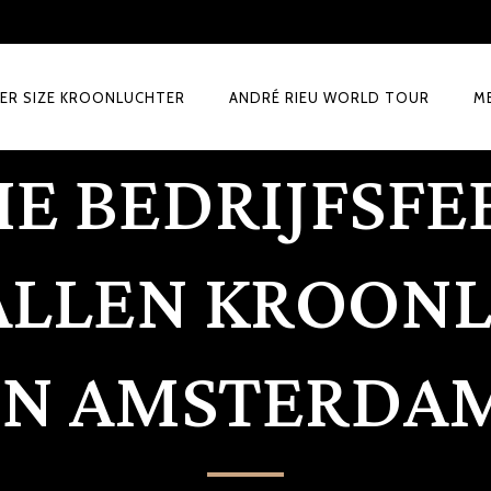
ER SIZE KROONLUCHTER
ANDRÉ RIEU WORLD TOUR
M
E BEDRIJFSFEE
TALLEN KROON
IN AMSTERDA