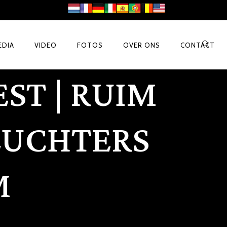
EDIA
VIDEO
FOTOS
OVER ONS
CONTACT
ST | RUIM
LUCHTERS
M