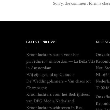
Sorry, the comment form is close
LAATSTE NIEUWS
ADRESG
Kroonluchters huren voor het
Ons adr
privédiner van Gordon — La Bella Vita
Kroonlu
in Amsterdam
Not. St
Wij zijn geland op Curaçao
NL-664
De Weddingplanners – Van chaos tot
Nederla
Champagne
T: 0246
Kroonluchters voor het Bedrijfsfeest
Ons afha
van DPG Media Nederland
Kroonlu
Kroonluchters schitteren in Real