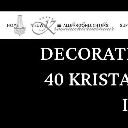
HOME
NIEUWS
ALLE KROONLUCHTERS
SUP
DECORATI
40 KRIS