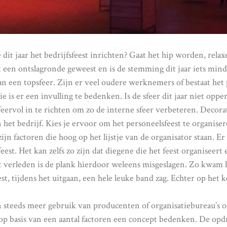
 dit jaar het bedrijfsfeest inrichten? Gaat het hip worden, relaxe
t een ontslagronde geweest en is de stemming dit jaar iets minde
 van een topsfeer. Zijn er veel oudere werknemers of bestaat he
 is er een invulling te bedenken. Is de sfeer dit jaar niet oppe
 sfeervol in te richten om zo de interne sfeer verbeteren. Decor
het bedrijf. Kies je ervoor om het personeelsfeest te organiseren
t zijn factoren die hoog op het lijstje van de organisator staan. 
est. Het kan zelfs zo zijn dat diegene die het feest organiseer
verleden is de plank hierdoor weleens misgeslagen. Zo kwam he
est, tijdens het uitgaan, een hele leuke band zag. Echter op het 
teeds meer gebruik van producenten of organisatiebureau’s om
 op basis van een aantal factoren een concept bedenken. De opd